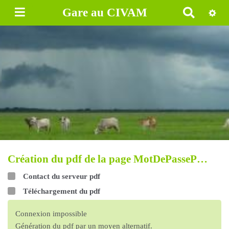
Gare au CIVAM
R
e
c
h
e
r
c
h
e
r
Création du pdf de la page MotDePasseP…
Contact du serveur pdf
Téléchargement du pdf
Connexion impossible
Génération du pdf par un moyen alternatif.