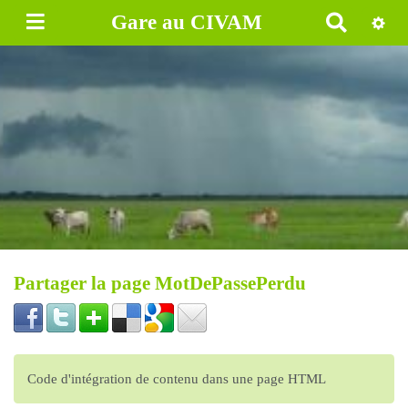
Gare au CIVAM
R
e
c
h
e
r
c
h
e
r
Partager la page MotDePassePerdu
Code d'intégration de contenu dans une page HTML